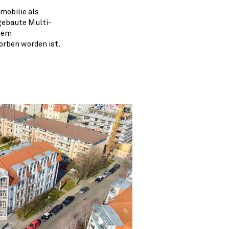
mobilie als
gebaute Multi-
inem
orben worden ist.