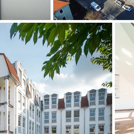
O
C
I
A
S
L
L
G
O
V
E
R
N
A
E
SG
N
C
E
T
N
O
A
I
M
L
P