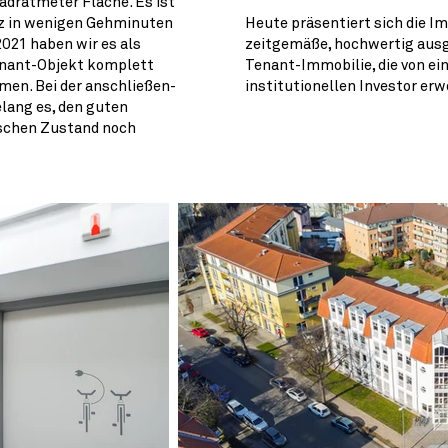
adratmeter Fläche. Es ist
z in wenigen Gehminuten
Heute präsentiert sich die Im
2021 haben wir es als
zeitgemäße, hochwertig aus
enant-Objekt komplett
Tenant-Immobilie, die von e
en. Bei der anschließen-
institutionellen Investor erw
elang es, den guten
schen Zustand noch