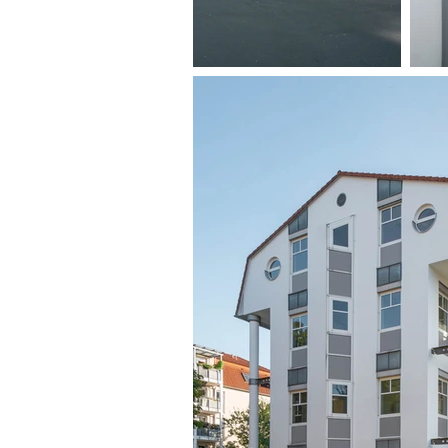
A
T
N
E
M
N
O
R
I
V
N
E
C