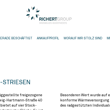
GERADE BESCHÄFTIGT
ANKAUFPROFIL
WORAUF WIR STOLZ SIND
M
-STRIESEN
iggestellte freigezogene
Besonderen Wert wurde auf e
dwig-Hartmann-Straße 40
konforme Wärmeversorgung 
bietet auf vier Stock-
des radgestützten Individual