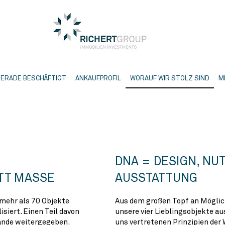
GERADE BESCHÄFTIGT
ANKAUFPROFIL
WORAUF WIR STOLZ SIND
M
DNA = DESIGN, NU
TT MASSE
AUSSTATTUNG
 mehr als 70 Objekte
Aus dem großen Topf an Möglic
isiert. Einen Teil davon
unsere vier Lieblingsobjekte au
ände weitergegeben.
uns vertretenen Prinzipien der